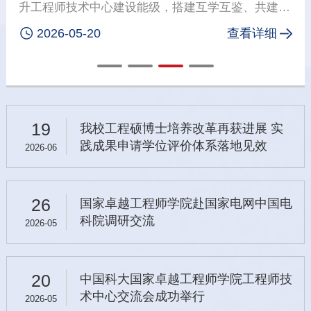
外实训中心揭牌成立。国家能源集团安徽公司组织人
事部主任、党支部书记崔术行，国家能源集团安徽合

2026-04-24
查看详细
肥公司党委书记、执行董事周海文，中国科大国家卓
越工程师学院副院长石龙出席揭牌仪式并讲话。揭牌
仪式由国家能源集团安徽合肥公司党委委员、副总经
理吴正平主持。崔术行书记介绍了公司的整体发展概
况、产业战略布局及人才队伍建设等方面情况。石龙
19
我校工程硕博士培养改革再获进展 实
副院长随后就中国科大国家卓越工程师学院的建设背
践成果申请学位评价体系落地见效
景、办学理念、人才培养目标等作了简要介绍。周海
2026-06
文书记代表国能神皖合肥公司致辞，对双方合作表示
祝贺，并就未来校企深度合作的发展方向作了说明。
致辞结束后，石龙副院长与合肥公司党委副书记、总
26
国家卓越工程师学院赴国家电网中国电
经理王立仓代表双方签署《实训中心共建协议》，并
科院调研交流
2026-05
为“实训中心”揭牌。产教融合实训中心揭牌揭牌仪式
后，双方就智慧发电、绿色材料等领域技术需求与供
给进行研讨交流，为实训中心后期实际运行奠定基
20
中国科大国家卓越工程师学院工程师技
础。双方还就工程硕博士人才培养、主题党日共建、
术中心交流会成功举行
2026-05
实训基地26年工作计划落实等工作进行交流。会后，