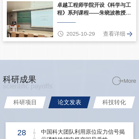
卓越工程师学院开设《科学与工
程》系列课程——朱晓波教授首
讲“超导量子计算”

2025-10-29
查看详细
科研成果
More
scientific payoffs
科研项目
论文发表
科技转化
28
中国科大团队利用原位应力信号揭