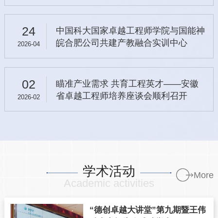
与会领导及嘉宾共同合影留念。合影留念国家能源集
团安徽合肥公司实训中心设有仿真机培训基地，配套
24
中国科大国家卓越工程师学院与国能神
配套30万、60万、100万千
皖合肥公司共建产教融合实训中心
2026-04
02
瞄准产业需求 共育工程英才——安徽
省卓越工程师培养座谈会顺利召开
2026-02
学术活动
More
Academic activities
“德创卓越大讲堂”第九期暨王伟