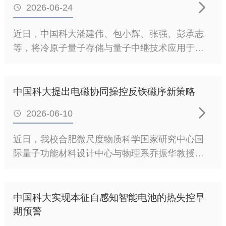

2026-06-24

azetidineskeletalediting”为题在线发表于国际知名
学术期刊《自然·化学》（NatureChemistry）。氧
近日，中国科大潘建伟、包小辉、张强、彭承志
杂环丁烷（oxetane）和氮杂环丁烷（azetidine）
等，将冷原子量子存储与量子中继技术应用于大
是现代药物化学中两类重要的四元杂环优势骨
尺度光学干涉研究，实现了基线长度达20公里的
架，分别被广泛用作羰基和哌啶的生物电子等排
非局域干涉仪，并验证了量子存储对几何延迟的
体（bioisosteres）。尽管二者具有相似的三维结
补偿能力。这一成果为长基线光学干涉成像开辟
中国科大提出电磁协同操控反铁磁序新策略
构，并在改善药物分子的理化性质和生物活性方
了新路径，相关研究以编辑推荐

面发挥着重要作用，但长期以来通常需要通过相
2026-06-10

（EditorsSuggestion）的形式于2026年6月17日
互独立的合成路线获得。当药物研发需要比较二
发表在《物理评论快报》上。在天文成像中，角
近日，我校合肥微尺度物质科学国家研究中心国
者对应类似物的理化性质和生物活性时，研究人
分辨率受限于望远镜口径。通过多台望远镜进行
际量子功能材料设计中心与物理系乔振华教授课
员通常需要重新设计并合成整个目标分子，不仅
干涉测量，可将分辨率提升至由基线距离决定的
题组与深圳大学王健教授合作，在反铁磁自旋电
耗时耗力，也限制了优势杂环化学空间的快速探
水平。然而在可见光与近红外波段，受光子传输
子学研究中取得新进展。研究成果
索与系统评估。针对这一挑战，研究团队提出了
损耗和复杂动态几何延迟的制约，依赖直接传输
以“NonlinearMagnetoelectricEdelsteinEffect”为
一种机制上区别于现有方法的非氧化还原骨架编
中国科大实现本征自感知智能电池的热失控早
的传统光学干涉基线长期被限制在数百米以内，
题，发表在国际知名物理学期刊《物理评论快
期预警
辑策略。该策略采
与射电波段已实现的地球尺度干涉阵列形成鲜明
报》上。反铁磁材料因具有零净磁矩、抗外磁场