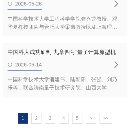

对比。量子中继与量子网络技术为这一问题的解
2026-05-26

干扰和超快动力学等特点，被认为是发展新型自
决提供了新的思路。量子中继可以生成量子存储
旋电子学器件的重要平台。然而，如何有效操控
中国科学技术大学工程科学学院龚兴龙教授、邓
器间的远距离纠缠，将望远镜收集到的星光与量
和探测反铁磁Néel矢量仍是该领域的关键难题。
华夏教授团队与合肥大学梁鑫教授以及上海理工
子存储器的输出光场进行干涉，即可避免星光远
针对这一问题，研究团队提出了一种新的非线性
大学窦世学教授、刘化鹍教授合作，提出了一种
程传输的光学损耗，同时量子存储器还能对几何
自旋响应机制，即非线性磁电Edelstein效应。该
本征自感知智能电池设计策略。通过研制具备本
延迟进行精确补偿。这一方案使得超长基线光学
效应由电场和磁场共同驱动，可诱导自旋磁化。
征自感知能力的隔膜，在不影响电池电化学性能
天文观测成为可能。中国科大潘建伟团队长期在
中国科大成功研制“九章四号”量子计算原型机
研究发现，其内禀贡献来源于自旋空间贝里曲率
的前提下，实现了电池内部力学信号的在线监
冷原子量子中继方向开展研究，掌握了长寿命高

偶极矩，外禀贡献来源于自旋空间量子度量偶极
2026-05-14

测，同时实现了对复杂机械工况的精准识别，并
效率量子存储、基于里德堡的确定性纠缠等多项
矩，从而揭示了该效应的量子几何起源。图：非
能够在锂盐分解阶段捕获异常信号，实现热失控
关键技术，近年来持续在
中国科学技术大学潘建伟、陆朝阳、张强、刘乃
线性磁电Edelstein效应在反铁磁自旋电子学中的
的早期预警。相关成果
乐等，联合济南量子技术研究院、山西大学、清
作用示意图。进一步的研究表明，在宇称-时间对
以“Earlywarningatlithiumsaltdecompositionstagebyint
华大学、上海人工智能实验室、崂山实验室、国
称反铁磁体中，内禀非线性磁电Edelstein效应可
sensingbatteries”为题，发表在国际能源材料领域
家并行计算机工程技术研究中心等单位，成功研
以产生交错自旋磁化，进而诱导出Néel自旋-轨道
知名期刊EnergyStorageMaterials上。随着新能源
制出1024个量子压缩态输入8176模式的可编程量
力矩，实现对反铁磁序的操控；而外禀贡献则可
汽车与储能系统的快速普及，动力电池在实际运
1
2
3
4
5
>
>>
子计算原型机“九章四号”，首次操纵和探测高达
用于探测Néel矢量翻转。以CuMnAs为例，
行过程中面临更加复杂的服役环境，其安全问题
3050个光子的量子态。“九章四号”被应用于高效求