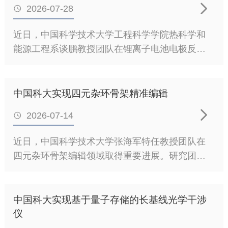

2026-07-28

近日，中国科学技术大学工程科学学院热科学和
能源工程系谈鹏教授团队在锂离子电池电极反应
动力学表征方面取得重要进展。研究团队提出基
于锂离子电池原位应力分析技术（ISLE），测量
磷酸铁锂（LFP）电极在充放电过程中的法向应力
中国科大实现四元杂环骨架精准编辑
变化，成功重建了电极厚度方向上反应位点的时

2026-07-14

空演化。相关成果以“Mechanical Signals
Revealing Spatial Heterogeneity in Lithium Iron
近日，中国科学技术大学张海军特任教授团队在
Phosphate Electrodes”为题，以封面论文形式发
四元杂环骨架编辑领域取得重要进展。研究团队
表于国际知名期刊ACS Energy Letters。
发展了一种非氧化还原骨架编辑新策略，实现了
氧杂环丁烷（oxetane）向氮杂环丁烷
（azetidine）的直接骨架转换，为优势杂环之间
中国科大实现基于量子存储的长基线光学干涉
的快速互换和药物分子的后期结构优化提供了新
仪
的合成工具。相关成果于7月13日以“Oxetane-to-