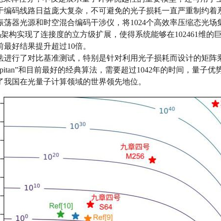
于编码线路日益庞大复杂，不可避免的光子损耗一直严重制约着
荡器光源和时空混合编码干涉仪，将1024个高效率压缩态光场集
码架构实现了连接度的立方级扩展，使得系统能够在102461维
前最好结果提升超过10倍。
法进行了对比基准测试，特别是针对利用光子损耗而设计的矩阵乘
pitan”和目前最好的经典算法，需要超过1042年的时间，量子
了我国在光量子计算领域的世界领先地位。