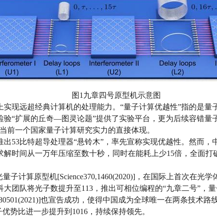
图1九章四号原型机示意图
上实现远超经典计算机的处理能力。“量子计算优越性”指的是量
验“扩展的丘奇—图灵论题”提供了实验平台，更为后续容错量
是当前一个国家量子计算研究实力的直接体现。
学推出53比特超导处理器“悬铃木”，率先宣称实现优越性。然而
解时间从一万年压缩至数十秒，同时在能耗上少15倍，全面打破了
子计算原型机[Science370,1460(2020)]，在国际上首
光子数提升至113，推出可相位编程的“九章二号”，量子优势比达到10
,180501(2021)]也宣告成功，使得中国成为全球唯一在两条技
3)]，量子优势比进一步提升到1016，持续保持领先。