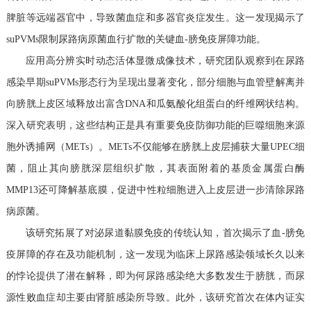
脾脏等远端器官中，导致菌血症和多器官炎症发生。这一发现揭示了
suPVMs限制尿路病原菌血行扩散的关键血-膀免疫屏障功能。
应用高分辨实时动态活体显微成像技术，研究团队观察到在尿路
感染早期
suPVMs形态行为呈现出显著变化，部分细胞与血管壁解离并
向膀胱上皮区域释放出富含DNA和瓜氨酸化组蛋白的纤维网状结构。
深入研究表明，这些结构正是具有重要免疫防御功能的巨噬细胞来源
胞外诱捕网（METs）。METs不仅能够在膀胱上皮层捕获大量UPEC细
菌，阻止其向膀胱深层组织扩散，其表面附着的基质金属蛋白酶
MMP13还可降解基底膜，促进中性粒细胞进入上皮层进一步清除尿路
病原菌。
该研究拓展了对泌尿道黏膜免疫的传统认知，首次揭示了血
-膀免
疫屏障的存在及功能机制，这一发现为临床上尿路感染领域长久以来
的悖论提供了潜在解释，即为何尿路感染绝大多数发生于膀胱，而尿
源性败血症却主要由肾脏感染所导致。此外，该研究首次在体内证实