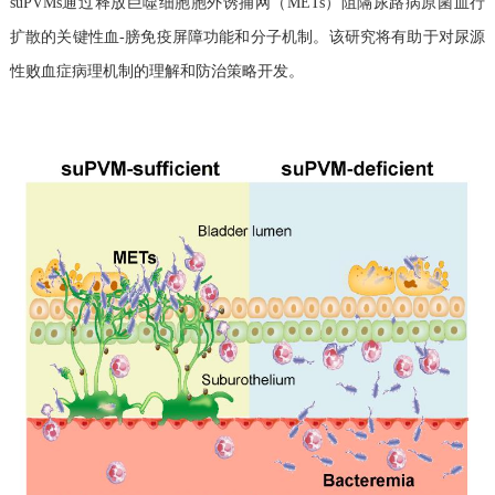
suPVMs通过释放巨噬细胞胞外诱捕网（METs）阻隔尿路病原菌血行
扩散的关键性血-膀免疫屏障功能和分子机制。该研究将有助于对尿源
性败血症病理机制的理解和防治策略开发。