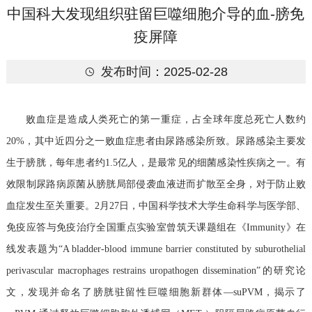
中国科大发现组织驻留巨噬细胞介导的血-膀免
疫屏障
发布时间：2025-02-28

败血症是造成人类死亡的第一重症，占全球年度总死亡人数约
20%，其中近四分之一败血症患者由尿路感染所致。尿路感染主要发
生于膀胱，每年患者约1.5亿人，是最常见的细菌感染性疾病之一。有
效限制尿路病原菌从膀胱局部侵袭血液进而扩散至全身，对于防止败
血症发生至关重要。2月27日，中国科学技术大学生命科学与医学部、
免疫应答与免疫治疗全国重点实验室曾筑天课题组在《Immunity》在
线发表题为“A bladder-blood immune barrier constituted by suburothelial
perivascular macrophages restrains uropathogen dissemination”的研究论
文，发现并命名了膀胱驻留性巨噬细胞新群体—suPVM，揭示了