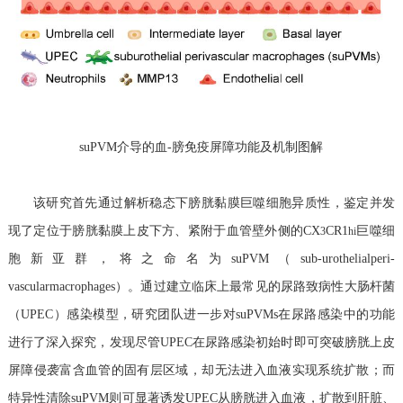
suPVM介导的血-膀免疫屏障功能及机制图解
该研究首先通过解析稳态下膀胱黏膜巨噬细胞异质性，鉴定并发
现了定位于膀胱黏膜上皮下方、紧附于血管壁外侧的
CX
CR1
巨噬细
3
hi
胞新亚群，将之命名为
suPVM（sub-urothelialperi-
vascularmacrophages）。通过建立临床上最常见的尿路致病性大肠杆菌
（UPEC）感染模型，研究团队进一步对suPVMs在尿路感染中的功能
进行了深入探究，发现尽管UPEC在尿路感染初始时即可突破膀胱上皮
屏障侵袭富含血管的固有层区域，却无法进入血液实现系统扩散；而
特异性清除suPVM则可显著诱发UPEC从膀胱进入血液，扩散到肝脏、