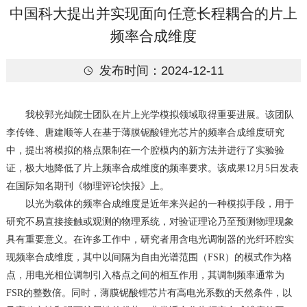
中国科大提出并实现面向任意长程耦合的片上
频率合成维度
发布时间：2024-12-11

我校郭光灿院士团队在片上光学模拟领域取得重要进展。该团队
李传锋、唐建顺等人在基于薄膜铌酸锂光芯片的频率合成维度研究
中，提出将模拟的格点限制在一个腔模内的新方法并进行了实验验
证，极大地降低了片上频率合成维度的频率要求。该成果
12
月
5
日发表
在国际知名期刊《物理评论快报》上。
以光为载体的频率合成维度是近年来
兴起的一种模拟手段，用于
研究不易直接接触或观测的物理系统，对验证理论乃至预测物理现象
具有重要意义。在许多工作中，研究者用含电光调制器的光纤环腔实
现频率合成维度，其中以间隔为自由光谱范围（
FSR
）的模式作为格
点，用电光相位调制引入格点之间的相互作用，其调制频率通常为
FSR
的整数倍。同时，薄膜铌酸锂芯片有高电光系数的天然条件，以