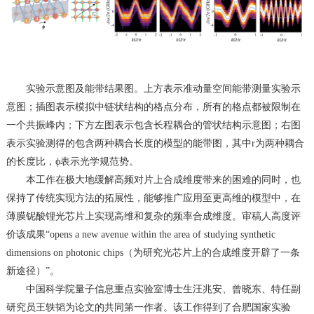
实验示意图及能带结果图。上方表示准动量空间能带测量实验示
意图；插图表示模拟中链状结构的格点分布，所有的格点都被限制在
一个共振峰内；下方左图表示包含长程耦合的管状结构示意图；右图
表示实验测得的包含两种耦合长度的模型的能带图，其中
r
为两种耦合
的长度比，
ϕ
表示光学规范势。
本工作在极大地缓解高频对片上合成维度带来的困难的同时，也
保持了传统实现方法的拓展性，能够推广应用至更高维的模型中，在
薄膜铌酸锂光芯片上实现高维和复杂的频率合成维度。审稿人高度评
价该成果
“opens a new avenue within the area of studying synthetic
dimensions on photonic chips
（为研究光芯片上的合成维度开辟了一条
新途径）
”
。
中国科学院量子信息重点实验室博士生汪兆安、曾晓东、特任副
研究员王轶韬为论文的共同第一作者。该工作得到了合肥国家实验