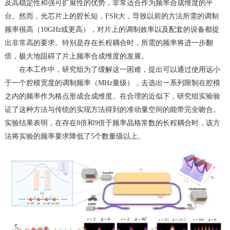
及高稳定性和强可扩展性的优势，非常适合作为频率合成维度的平
台。然而，光芯片上的腔长短，
FSR
大，导致以前的方法所需的调制
频率很高（
10GHz
或更高），对片上的调制效率以及配套的设备都提
出非常高的要求。特别是存在长程耦合时，所需的频率将进一步翻
倍，极大地阻碍了片上频率合成维度的发展。
在本工作中，研究组为了缓解这一困难，提出可以通过使用远小
于一个腔模宽度的调制频率（
MHz
量级），去选出一系列限制在腔模
之内的频率作为格点形成合成维度。在合理的近似下，研究组实验验
证了这种方法与传统的实现方法得到的准动量空间的能带完全吻合。
实验结果表明，在存在
8
倍和
9
倍于频率晶格常数的长程耦合时，该方
法将实验的频率要求降低了
5
个数量级以上。