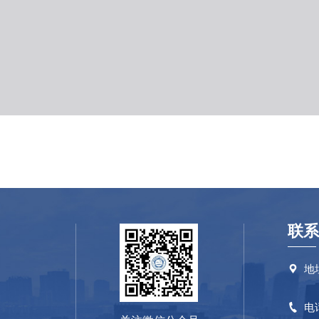
联系
地

电
