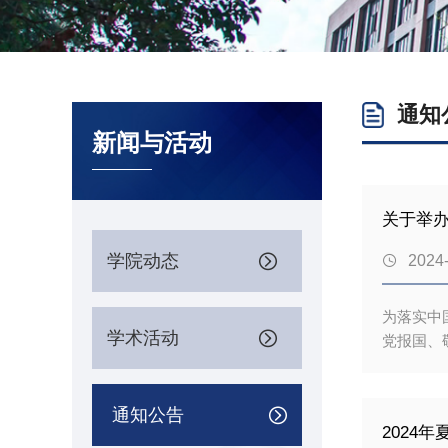
通知
新闻与活动
关于举
学院动态

2024

为落实中
学术活动

党报国、
类专业学
一、论坛
程类专业学
通知公告

2024
楼报告厅