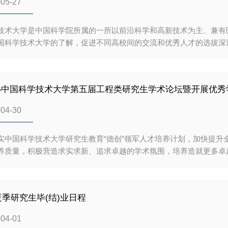
-05-27
为三年。培养模式如下：学年年期模
技术大学是中国科学院所属的一所以前沿科学和高新技术为主、兼有
国科学技术大学的了解，促进不同高校间的交流和优秀人才的选拔深造
令营活动，本届夏令营依据学院和专业的区别下设34个分营，预计招收各类
件 1、全日制2025届本科毕业生； 2、拥护中国共产党的领导，愿为社会主义现代化
、学习成绩优异，具有浓厚科研兴趣，有较强的研究能力； 4、有望取得就读学校推荐免试研究
办中国科学技术大学第五届工程类研究生学术论坛暨开展优秀
学夏令营在线报名系统已开通。请登录中国科学技术大学夏令营官网http://
-04-30
统http://tqms.ustc.edu.cn/进行在线报名并上传相关材料。
实中国科学技术大学研究生教育“德创”领军人才培养计划，加快提升
养质量，积极营造求实求新、追求卓越的学术氛围，培养造就更多卓
举办“中国科学技术大学第五届工程类研究生学术论坛”。现将有关事
织单位中国科学技术大学研究生院（卓越工程师学院）、先进技术研
间线下论坛（本部校内）：2024年6月上旬线上论坛（融合学院、
年夏季研究生毕(结)业日程
轮通知为准。四、论坛参加对象全校“电子信息”“机械”“材料与化工”
生及在校研究生。五、论坛报告1.主论坛：组织单位邀请3-5名行业
-04-01
信息”类优秀在学研究生或毕业生作学术报告并请相关专家作学术点评。