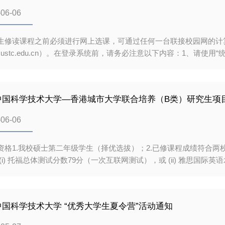
资源环境与生物医药分论坛：先进技术研究院未来中心B310会议室五、论
-06-06
合影（二）主论坛（9:40-11:40）报告一：从纳尺度力学到宏观
授，博
生修读课程之前必须进行网上选课，可通过任何一台联接校园网的计
//yjs1.ustc.edu.cn）。在登录系统前，请务必注意以下内容：1
可以通过“找回/修改密码”获取初始密码。2、本次网上选课只限对
期课程从7月1日开始上课，具体时间安排如下：（1）选课开始：6月21日
学期选课累计不超过23学分。研究生选课应慎重，课程一旦选定后
年中国科学技术大学—香港城市大学联合培养（B类）研究生项
写《研究生课程退选单》（研究生院主页培养文档中下载），经导师
开始授课三周后，研究生即不得以科研任务重、修课难度大、被派出
-06-06
课程教学的各个环节，无故不参加课程学习及考试者，成绩按旷考处
务必注意自己所在校
资格1.我校硕士第二年级学生（择优选拔）；2.已修课程成绩符合两
(i) 托福总体测试分数79分（一次互联网测试），或 (ii) 雅思国际英
阅https://www.cityu.edu.hk/pg/research-degree-programmes/ent
rement” 部分。4.托福和雅思成绩从考试日期算起有效期为两年,
学科领域。三、学习地点与安排硕博连读项目的修读年限一般为五年
年中国科学技术大学 “优秀大学生夏令营”活动通知
年保留中科大硕士生身份，并同时获得城大博士生身份。在完成硕士
学生可以在修读博士课程期间，完成中科大的硕士学位论文和发表文