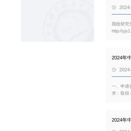
材料化工、

2024
与会人员
院长，教
我校研究
http:
首次登录
新生。本学
研究生每
2024
课，须填
续；课程

2024
必须参加
家选课前
一、申请
求：取得 
高要求，详情请参
Requi
授予权的
2024
年，第三
位论文。