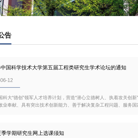
公告
办中国科学技术大学第五届工程类研究生学术论坛的通知
-06-12
国科大“德创”领军人才培养计划，营造“潜心立德树人、执着攻关创
敬业奉献、具有突出技术创新能力、善于解决复杂工程问题、服务国
位研究生教育水平进一步提升，学校决定举办“中国科学技术大学第五
主题推动科教融汇，深化产教融合二、组织单位中国科学技术大学研
位研究生培养单位。三、论坛时间2024年6月23日（周日） 9:00
年夏季学期研究生网上选课须知
电子信息分论坛：先进技术研究院未来中心A206会议室先进制造与能