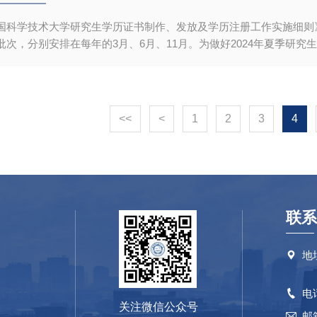
优秀在学研究生或毕业生作学术
国科学技术大学研究生学历证书制作、发放及学历注册工作实施细则》，
批次，分别安排在每年的3月、6月、11月。为做好2024年夏季研究
完研究生培养计划规定的全部课程且成绩合格，通过毕业论文答辩等
 毕业日程安排表序号时间节点工作节点具体流程15月31日前申请毕
.研究生登录研究生综合服务平台（https://yjs1.ustc.edu.cn/
毕业证书”，填写答辩日期并提交申请；3.院系教学秘书核对答辩日
<<
<
1
2
3
4
写。26月1日至6月10日材料上报1.院系教学秘书打印纸质上报名单
”—“离校管理应用”—“我的离校申请”，点击“我要离校”，按照页面指
联系
地

电

关注微信公众号
邮
