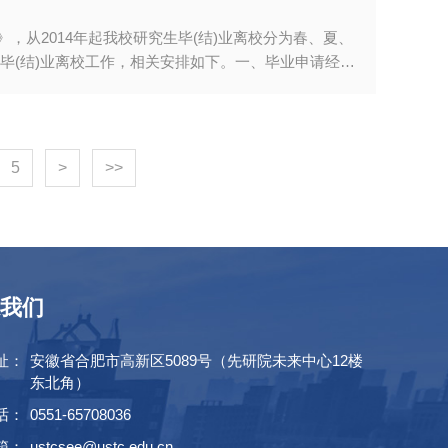
从2014年起我校研究生毕(结)业离校分为春、夏、
生毕(结)业离校工作，相关安排如下。一、毕业申请经审
条件的同学，准予毕业，毕业日程安排信息如表1所
业证1.研究生修完培养计划规定的全部课程，毕业论文答
）—“学籍”—“毕结业管理应用”—“我的毕结业申请”，点击选
期等信息是否属实并及时审核通过，填写错误的需要求学
5
>
>>
，签字后报研究生院培养办；2.研究生登录综合服务平台
引办理，线上审核通过后点击页面底部的“提
我们
址：
安徽省合肥市高新区5089号（先研院未来中心12楼
东北角）
话：
0551-65708036
箱：
ustcsee@ustc.edu.cn