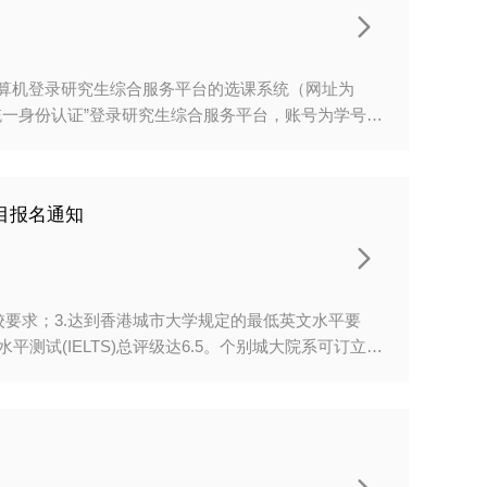
坛流程（一）开幕式（9:00-9:40）1.领导致辞2.

应用报告人：吴恒安，中国科学技术大学工程科学学院执行
算机登录研究生综合服务平台的选课系统（网址为
、请使用“统一身份认证”登录研究生综合服务平台，账号为学号，
本学期开设的研究生课程进行，参选对象不包含未报到的
15:00（2）选课、退课截止：7月7日10:003、
，不可更改。在某课程开始授课三周内，研究生若需退
目报名通知
、院（系）、室主任批准，至开课系办理有关退课手
差、课程冲突等理由退课。办理正式选课手续的研究生

理。4、由于学校校区较多且部分校区距离较远，请大
校要求；3.达到香港城市大学规定的最低英文水平要
语水平测试(IELTS)总评级达6.5。个别城大院系可订立更
rance-requirements之“English Proficiency
 成绩必须在提交申请时有效。二、学科领域两校已有博士学位
。获录取的硕博连读生在中科大修读硕士课程，为期三
课程学习后在城大（香港本部）修读博士课程及完成学
章的要求，并申请中科大的硕士学位。城大的博士学位