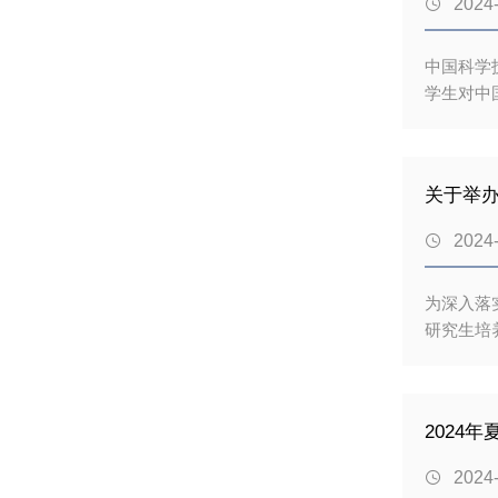

2024
正常期限
中国科学
学生对中
秀大学生夏
7月20日。二、夏令营形式 线下举办三、申请条
建设服务，品德良好，遵纪守法； 3
关于举
生资格； 5、各学院其他报名要求（请查阅中国科学技术大学夏令营官网首页各学院夏令营通知）。四、申请程序 1、网上报名 中国
科学技术大

2024
录网上报名系
为深入落
研究生培
我校决定
合二、组
形式、时
2024
平台以第二
优秀毕业

2024
分“电子