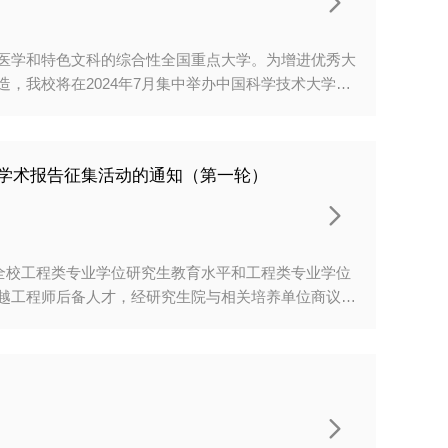

医学和特色文科的综合性全国重点大学。为增进优秀大
，我校将在2024年7月集中举办中国科学技术大学优
营员4000余人。一、夏令营开营时间 2024年
学术报告征集活动的通知（第一轮）
xly.ustc.edu.cn/，点击网上报名模块，选择登

全校工程类专业学位研究生教育水平和工程类专业学位
越工程师后备人才，经研究生院与相关培养单位商议，
宜通知如下：一、论坛主题推动科教融汇，深化产教融
究院及全校工程类专业学位研究生培养单位。三、论坛
其他单位）：在线会议平台论坛具体时间地点和在线会议
“资源与环境”“能源动力”“生物与医药”等工程类专业学位
知名专家进行主旨报告。2.电子信息分论坛：遴选部

3.先进制造与能源动力分论坛：遴选部分“机械”“能源