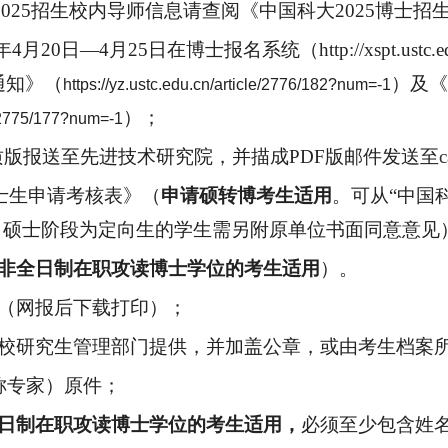
202
5
招生校内导师信息请查阅《中国科大
202
5
博士招
年
4月20日—4月25日在博士报名系统（http://xspt.us
通知
》
（
）
及《
https://yz.ustc.edu.cn/article/2776/182?num=-1
）
；
le/2775/177?num=-1
质
版
报送至先进技术研究院，并描成
P
DF
版邮件发送至
c
博士生申请考核表》（
申请硕转博考生适用
。
可从
“中国
下载”栏目下载。硕士阶段为定向生的学生需另附原单位书面同意意见
非全日制在职攻读博士学位的考生
适用
）。
（网报后下载打印）；
校研究生管理部门提供，并加盖公章，或由考生档案
称专家）原件；
日制在职攻读博士学位的考生适用
，
必须至少包含姓