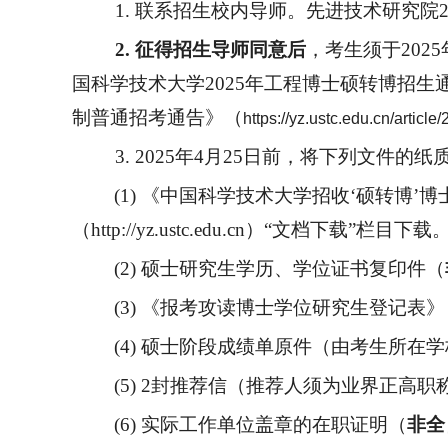
1.
联系招生校内导师。先进技术研究院
2.
征得招生导师同意后
，考生须于
202
5
国科学技术大学
202
5
年工程博士硕转博招生
制普通招考通告》（
https://yz.ustc.edu.cn/artic
3.
202
5
年
4月25日前，将下列文件的纸
(1)
《中国科学技术大学招收
‘硕转博’
（http://yz.ustc.edu.cn）“文档
(2)
硕士研究生学历、学位证书复印件
（
(3)
《报考攻读博士学位研究生登记表》
(4)
硕士阶段成绩单原件（由考生所在学
(5)
2封推荐信（推荐人须为业界正高职
(6)
实际工作单位盖章的在职证明（
非全