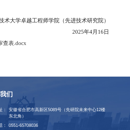
技术大学
卓越工程师学院（
先进技术研究院
）
202
5
年
4月
16
日
表.docx
我们
址：
安徽省合肥市高新区5089号（先研院未来中心12楼
东北角）
话：
0551-65708036