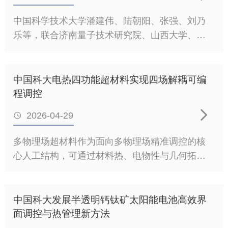
中国科学技术大学潘建伟、陆朝阳、张强、刘乃
乐等，联合济南量子技术研究院、山西大学、清
华大学、上海人工智能实验室、崂山实验室、国
家并行计算机工程技术研究中心等单位，成功研
制出1024个量子压缩态输入8176模式的可编程量
中国科大电热四功能超材料实现四场解耦可编
子计算原型机“九章四号”，首次操纵和探测高达
程调控
3050个光子的量子态。“九章四号”被应用于高效求

2026-04-29

解高斯玻色采样任务，其计算速度相比当前全球
最快的超级计算机ElCapitan快1054倍（即量子优
多物理场超材料作为面向多物理场精准调控的核
势比为1054），成功建立了国际上最强的“量子计
心人工结构，可通过材料热、电物性与几何拓扑
算优越性”。论文于北京时间2026年5月13日发表
设计，同步规划电流、电压、热流、温度分布，
于国际权威学术期刊《自然》。图1九章四号原型
是自适应伪装、高效能源传输、先进微电子热管
机示意图量子计算利用量子叠加与纠缠特性，在
理等领域的关键核心技术。然而，电子–声子强相
中国科大发展半透明钙钛矿太阳能电池高效界
特定问题上实现远超经典计算机的处理能力。“量
互作用、电压场–电流场与温度场–热流场本征耦
面调控与热管理新方法
子计算优越性”指的是量子计算机在某个明确定义
合，长期制约传统设计仅能实现单一或双功能，