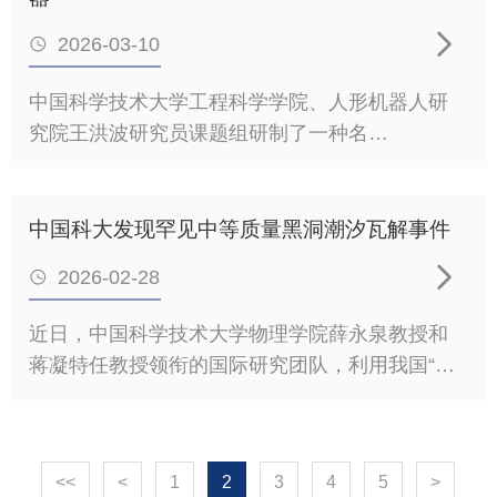
景。然而，为获得较高的平均可见光透过率，器
学习的性能可以超越经典神经网络模型。相关研

件通常需要采用更薄的吸收层，这虽然有利于提
2026-03-10

究成果于2026年3月25日以“High-
升透光性，却也更容易引发膜层覆盖不充分及缺
AccuracyTemporalPredictionviaExperimentalQuantu
中国科学技术大学工程科学学院、人形机器人研
陷影响放大等问题，进而加剧非辐射复合、界面
题在线发表于《物理评论快报》
究院王洪波研究员课题组研制了一种名
电荷传输损失以及由能量耗散引起的局域热积
（PhysicalReviewLetters）。量子计算被广泛认
为“OriCube”的指尖大小六维力/力矩（F/T）传感
累，最终导致器件性能与稳定性下降。因
为是突破经典计算局限、解决复杂问题的重要途
器。该传感器体积仅14×14×12mm³、重量4g，在
径。近年来，量子计算已在若干特定基准问题上
23N量程下实现3mN级分辨率，并可嵌入机器人灵
中国科大发现罕见中等质量黑洞潮汐瓦解事件
展现出超越经典方法的优越性，但如何将这种优
巧手指尖，在曲面接触中实时输出接触点位置与

势拓展到具有现实意义的实际任务，仍是当前国
2026-02-28

力矢量，为机器人“像人一样用手指触摸与操作”提
内外亟待解决的关键问题。特别是，许多量子算
供关键感知能力。成果以“AFingertip-SizeSix-
近日，中国科学技术大学物理学院薛永泉教授和
法依赖精密设计的复杂量子线路实现，而在当前
AxisForceSensorviaOrigamiCoilArraysforIntrinsicTac
蒋凝特任教授领衔的国际研究团队，利用我国“天
含噪声中等规模量子（NISQ）设备上，这类深层
题发表在国际期刊《IEEE/ASME机电一体化汇
关”卫星的首批科学观测数据，结合国际上空间和
线路往往受到操作误差累积、相干时间有限等实
刊》
地面望远镜的多波段后随观测，首次证认了一例
验条件制约，导致面向实际应用的量子优势难以
（IEEE/ASMETransactionsonMechatronics）
在光学、X射线和射电波段均呈现耀发的位于星系
真正落地。为克服上述
上。触觉是实现灵巧操作与安全人机交互的关键
<<
<
1
2
3
4
5
>
中心的中等质量黑洞潮汐瓦解事件，为搜寻宇宙