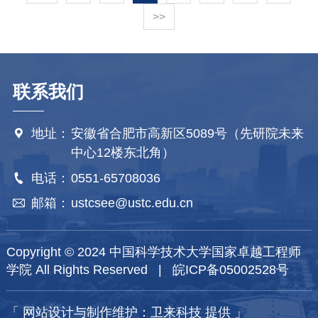
能力。现有指尖触觉方案多依赖阵列式分布传感
中“缺失”的中等质量黑洞提供了关键线索。研究成
>>
单元或柔性电子皮肤，虽然信息丰富，但往往面
果以“ATidalDisruptionEventfromanIntermediate-
临布线复杂、数据处理负担重、曲面适配与耐冲
massBlackHoleRevealedbyComprehensiveMulti-
击性不足等瓶颈。研究团队提出以嵌入式六轴F/T
wavelengthObservations”为题，发表在《自然·通
传感器为核心、结合几何模型实现内生触觉感知
联系我们
讯》（NatureCommunications）上，并入选《自
（IntrinsicTactileSensing,ITS），以更简洁的系统
然·通讯》编辑亮点（EditorsHighlights）。当前宇
实现实时接触信息感知（图1）。图1
地址：
安徽省合肥市高新区5089号（先研院未来

宙中已知的黑洞质量分布存在显著断层：一端是
中心12楼东北角）
百倍太阳质量以下的恒星级黑洞，另一端是百万
至百亿倍太阳质量的超大质量黑洞。一般认为，
电话：
0551-65708036

介于两者之间的中等质量黑洞并非真实数量稀
邮箱：
ustcsee@ustc.edu.cn

少，而是受限于当前的观测手段，极难被发现。
近年来，随着时域天文的快速发展，潮汐瓦解事
Copyright © 2024 中国科学技术大学国家卓越工程师
件（TDE）成为探测中等质量黑洞新的有效手
学院 All Rights Reserved |
皖ICP备05002528号
段。TDE是指当一颗恒星运动至黑洞附近时
「
网站设计与制作维护：卫来科技 提供
」