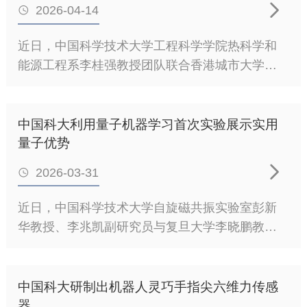

的数学问题上超越现有最强超级计算机。它不仅
2026-04-14

难以在统一架构下完成多场解耦操控，成为多物
验证了量子力学的计算潜能，也为检验“扩展的丘
理场超材料发展的核心瓶颈。近日，中国科学技
近日，中国科学技术大学工程科学学院热科学和
奇—图灵论题”提供了实验平台，更为后续容错量
术大学信息科学技术学院赵刚教授、工程科学学
能源工程系李桂强教授团队联合香港城市大学叶
子计算机的研制积累必要的可扩展调控技术。“量
院何立群副教授联合浙江大学李鹰研究员领衔的
轩立教授，在半透明钙钛矿太阳能电池界面调控
子计算优越性”是量子计算具备应用价值的前提条
超材料研究团队，提出基于场线引导坐标变换的
与热管理研究中取得新进展。团队借鉴药物化学
件，也是当前一个国家量子计算研究实力的直接
电热四功能超材料（ETQFM），相关研究成果
中的“药效团”设计思想，提出一种用于半透明钙钛
中国科大利用量子机器学习首次实验展示实用
体现。在这一全球竞争中，2019年，谷歌联合加
以“ProgrammableElectrothermalQuad-
矿太阳能电池的界面分子设计策略，实现了电荷
量子优势
州大学推出5
FunctionalMetamaterialsforDecoupledMulti-
提取与热耗散的协同优化，在保持较高透光率的

FieldControl”为题，发表于材料领域国际知名期刊
2026-03-31

同时显著提升了器件效率与稳定性。相关成果
AdvancedMaterials。图1.电热四功能超材料
以“Pharmacophore-GuidedInterfacialLigandsCo-
近日，中国科学技术大学自旋磁共振实验室彭新
（ETLM）的结构设计与工作原理示意图研究团队
OptimizeChargeExtractionandHeatDissipationinSemi
华教授、李兆凯副研究员与复旦大学李晓鹏教授
创新采用场线引导坐标变换设计策略，先沿电
题发表于国际期刊
等人合作，在量子机器学习实验领域取得重要突
流、热流线实施坐标变换，精准引导能量传输路
AdvancedFunctionalMaterials。半透明钙钛矿太
破。团队提出了一种基于关联量子自旋系统的新
径；再沿等势、等温线二次坐标变换，实现电场
阳能电池因兼具发电与透光能力，在建筑一体化
型量子储层计算方法，并通过实验首次证明，在
中国科大研制出机器人灵巧手指尖六维力传感
与热场响应的彻
光伏、智能窗和光伏幕墙等领域具有重要应用前
处理真实世界的时间序列预测任务时，量子机器
器