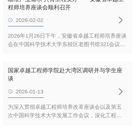
产教融合”双驱动战略，已在中心建设上取得初步
牌仪式并讲话。揭牌仪式由国家能源集团安徽合
程师培养座谈会顺利召开
与国家电网中国电科院深化合作奠定了坚实的基
成效。下一步将加强课题库建设、专业实践管理
肥公司党委委员、副总经理吴正平主持。崔术行
础。未来，双方

等环节，打造卓越工程师培养的“科大方案”。随
2026-02-02

书记介绍了公司的整体发展概况、产业战略布局
后，工程师技术中心管理办公室对相关政策与管
及人才队伍建设等方面情况。石龙副院长随后就
2026年1月26日下午，安徽省卓越工程师培养座谈
理制度进行了解读。交流会上，未来网络工程师
中国科大国家卓越工程师学院的建设背景、办学
会在中国科学技术大学东校区老图书馆321会议室
技术中心主任杨坚、数据通信工程师技术中心副
理念、人才培养目标等作了简要介绍。周海文书
召开。会议紧扣卓越工程师教育培养改革战略部
主任陶晓东分别围绕各自中心的建设特色、实践
记代表国能神皖合肥公司致辞，对双方合作表示
署，就聚焦安徽省产业发展和工程人才培养核心
经验及典型成果进行了深入交流，为与会者提供
祝贺，并就未来校企深度合作的发展方向作了说
需求，搭建政校企交流平台等事项开展座谈交
国家卓越工程师学院赴大湾区调研并与学生座
了宝贵的经验借鉴。交流研讨环节，各中心代表
明。致辞结束后，石龙副院长与合肥公司党委副
流。安徽省教育厅有关职能处室负责同志、中国
谈
分别就中心的日常运行管理制度、校企协同机
书记、总经理王立仓代表双方签署《实训中心共
科学技术大学、合肥工业大学、安徽大学、安徽
制、学生联合培养方案、专业实践安

建协议》，并为“实训中心”揭牌。产教融合实训中
2026-01-13

工业大学、安徽理工大学、安徽建筑大学、安徽
心揭牌揭牌仪式后，双方就智慧发电、绿色材料
工程大学、合肥大学等单位的负责人及业务骨干
为深入贯彻卓越工程师培养改革座谈会以及第五
等领域技术需求与供给进行研讨交流，为实训中
参会，共同为卓越工程师培养建言献策。会上，
次中国科学技术大学发展工作会议，深化工程硕
心后期实际运行奠定基础。双方还就工程硕博士
中国科学技术大学研究生院、国家卓越工程师学
博士培养改革，推进校企协同育人走深走实，
人才培养、主题党日共建、实训基地26年工作计
院常务副院长姚华建教授代表学校作专题分享。
2026年1月6日至7日，中国科学技术大学研究生院
划落实等工作进行交流。会后，与会领导及嘉宾