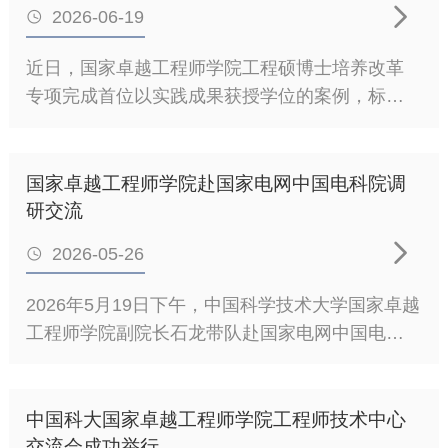

2026-06-19

近日，国家卓越工程师学院工程硕博士培养改革
专项完成首位以实践成果获授学位的案例，标志
着学校工程类专业学位研究生以实践成果申请学
位的评价改革正式落地见效，是学校深化卓越工
程师人才培养、践行“破五唯”评价导向的重要阶段
国家卓越工程师学院赴国家电网中国电科院调
性成果。为系统推进工程类专业学位研究生培养
研交流
模式改革，研究生院（校学位办）、国家卓越工

2026-05-26

程师学院立足工程人才培养规律，坚持立德树人
根本任务，以服务国家重大战略需求为导向，重
2026年5月19日下午，中国科学技术大学国家卓越
构工程人才评价标准体系。2025年11月25日，校
工程师学院副院长石龙带队赴国家电网中国电力
学位评定委员会审议通过《中国科学技术大学国
科学研究院调研交流，双方围绕卓越工程师联合
家卓越工程师学院工程类专业学位研究生实践成
培养、校企协同机制创新、深化产教融合等议题
果申请学位管理办法（试行）》，明确了实践成
深入交流、凝聚共识。中国电科院相关负责人详
中国科大国家卓越工程师学院工程师技术中心
果申请学位的适用范围、评价标准、申请流程等
细介绍了国家电网在卓越工程师培养、实践平台
交流会成功举行