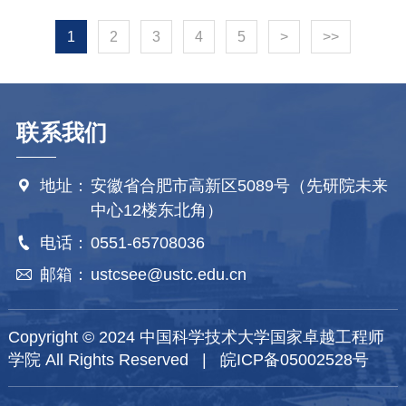
他详细介绍了中国科大国家卓越工程师学院的建
常务副院长、国家卓越工程师学院常务副院长姚
共同合影留念。合影留念国家能源集团安徽合肥
设经验，包括课程体系建设、校企协同育人机制
1
2
3
4
5
>
>>
华建教授一行赴大湾区开展调研并与学生座谈。1
公司实训中心设有仿真机培训基地，配套配套30
建设、实践平台搭建、评价机制创新等方面的具
月6日上午，调研组来到中国科学院东莞材料科学
万、60万、100万千
体做法，并结合安徽省产业发展特色，阐述了后
与技术研究所，东莞材料科学与技术研究所所长
续推进卓越工程师培养的工作思路，相关经验为
汪卫华院士对调研组一行表示热烈欢迎，调研组
联系我们
各高校提供了有益借鉴。各高校代表结合本校办
参观了东莞材料科学与技术研究所的重点实验室
学实际，围绕卓越工程师培养展开交流研讨，分
及相关科研设施，了解了研究所发展历程、科研
享了在产教融合、师资队伍建设、实践教学开展
地址：
安徽省合肥市高新区5089号（先研院未来

布局及研究生培养工作设想。姚华建表示，希望
等方面的经验做法，同时针对当前培养过程中存
中心12楼东北角）
以此次调研为契机，进一步加强双方在联合培
在的资源整合不足、产业对接深度不够等问题，
电话：
0551-65708036

养、课程建设与工程师技术中心共建等方面的合
提出了针对性的意见建议。省教育厅科学研究与
作，持续深化科教融合培养体系，为国家输送高
邮箱：
ustcsee@ustc.edu.cn

研究生教育处负责同志就政
层次创新人才。1月6日下午，调研组前往中国散
裂中子源科学中心，参观了中心展厅、直线加速
Copyright © 2024 中国科学技术大学国家卓越工程师
器、同步加速器等装置。中国散裂中子源党总支
学院 All Rights Reserved |
皖ICP备05002528号
书记、副主任、加速器技术部李晓主任对调研组
一行的到访表示热烈欢迎，介绍了基本概况以及