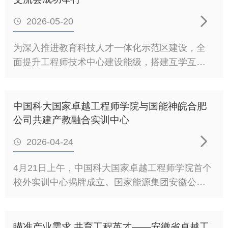
要求，确立了“工程性、创新性、实践性、应用
建设、校企协同育人等方面的经验做法，分享了

性、可展示性”的评价理念，为改革稳步推进提供
2026-05-20

在能源电力领域聚焦关键核心技术攻关、构建全
了清晰的制度遵循。制度落地以来，学院严把过
链条工程人才培养体系的实践成果。中国电科院
为深入推进教育科技人才一体化示范区建设，全
程质量关，分层分类推进改革实施。经前期公开
依托院士专家团队、重点实验室与重大科研项
面提升工程师技术中心建设能级，搭建互学互
征集、专家评审，2026年1月，学院组织开展全校
目，形成“科研+实践+育人”一体化培养模式，为行
鉴、共建共享、协同赋能的交流平台，5月14日下
首批实践成果中期进展检查，遴选工程硕博士研
业输送大批高水平工程技术人才，相关经验为校
午，国家卓越工程师学院工程师技术中心交流会
究生进入现场评审环节。评审组由校内专家与企
企深度合作提供重要参考。石龙副院长介绍了中
在未来中心报告厅举行。中国科大研究生院常务
中国科大国家卓越工程师学院与国能神皖合肥
业专家共同组成，围绕实践选题的工程价值、创
国科大国家卓越工程师学院建设背景、办学理念
副院长、国家卓越工程师学院常务副院长姚华建
公司共建产教融合实训中心
新水平、实践深度、应用前景与展示效果等维度
与人才培养特色。学院坚持“科教融合+产教融
致辞，会议由国家卓越工程师学院副院长石龙主
综合评议，针对

合”双引擎驱动战略，聚焦国家急需领域，依托大
2026-04-24

持。姚华建在致辞中指出，培养大批卓越工程
装置、大平台、大企业、大项目，构建“学校主
师、建设国家卓越工程师学院，是服务国家战
4月21日上午，中国科大国家卓越工程师学院首个
导、企业深度参与”的协同育人格局，致力打造卓
略、发挥中国科大战略科技力量的重要举措。工
校外实训中心揭牌成立。国家能源集团安徽公司
越工程师培养“科大方案”。双方就工程硕博士招生
程师技术中心作为教育科技人才一体化的示范载
组织人事部主任、党支部书记崔术行，国家能源
选拔、联合导师队伍建设、实践平台建设、科研
体，承担关键核心技术突破、加速成果转化、培
集团安徽合肥公司党委书记、执行董事周海文，
选题对接等关键问题展开深入研讨，达成了合作
养高水平工程人才等职能。学院按照“科教融合、
中国科大国家卓越工程师学院副院长石龙出席揭
瞄准产业需求 共育工程英才——安徽省卓越工
共识。此次调研为中国科大国家卓越工程师学院